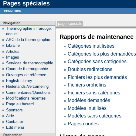
Pages spéciales
Strict Standards
: Declaration of SpecialManualSitemap::execute() should be compatible with S
connexion
Navigation
page spéciale
Thermographie infrarouge,
accueil
Rapports de maintenance
ABC de la thermographie
Librairie
Catégories inutilisées
Articles
Catégories les plus demandées
Images
Catégories sans catégories
Services de thermographie
Cours de thermographie
Doubles redirections
Ouvrages de référence
Fichiers les plus demandés
English:Library
Fichiers orphelins
Nederlands:Verzameling
Commentaires/Questions
Fichiers sans catégories
Modifications récentes
Modèles demandés
Page au hasard
Modèles inutilisés
Sponsors
Modèles sans catégories
Aide
Contacter
Pages courtes
Edit menu
Rechercher