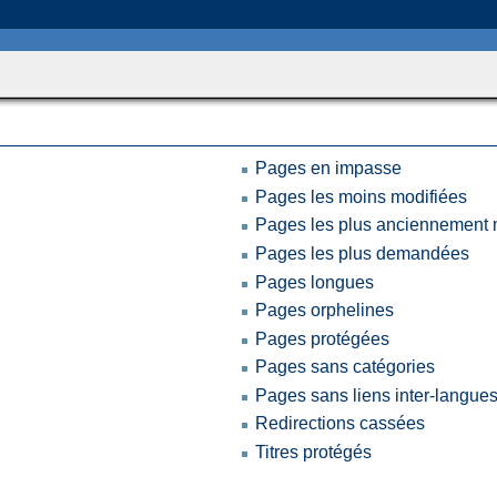
pecialPage::execute($subPage) in
/home/u169543546/domains/thethermograpiclibrary.org/pu
Pages en impasse
Pages les moins modifiées
Pages les plus anciennement 
Pages les plus demandées
Pages longues
Pages orphelines
Pages protégées
Pages sans catégories
Pages sans liens inter-langue
Redirections cassées
Titres protégés