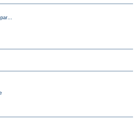
 par…
e