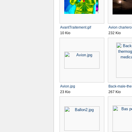
AvantTraitement.gif
Avion charleroi
10 Kio
232 Kio
Avion.jpg
Back-male-the
23 Kio
267 Kio