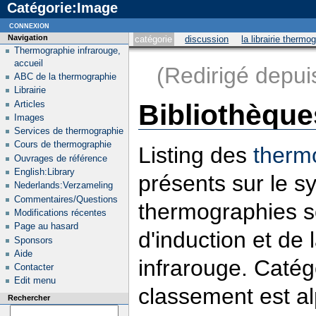
Catégorie:Image
connexion
Navigation
catégorie
discussion
la librairie thermo
Thermographie infrarouge,
accueil
(Redirigé depu
ABC de la thermographie
Librairie
Articles
Bibliothèque
Images
Services de thermographie
Cours de thermographie
Listing des
therm
Ouvrages de référence
English:Library
présents sur le 
Nederlands:Verzameling
Commentaires/Questions
thermographies so
Modifications récentes
Page au hasard
d'induction et de 
Sponsors
Aide
infrarouge. Catég
Contacter
Edit menu
classement est a
Rechercher