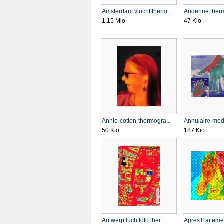
Amsterdam vlucht therm...
Andenne therm
1,15 Mio
47 Kio
Annie-cotton-thermogra...
Annulaire-medic
50 Kio
187 Kio
Antwerp luchtfoto ther...
ApresTraitemen