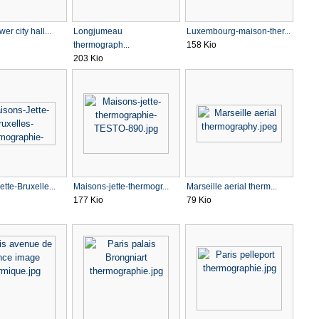
er city hall...
Longjumeau
Luxembourg-maison-ther...
thermograph...
158 Kio
203 Kio
tte-Bruxelle...
Maisons-jette-thermogr...
Marseille aerial therm...
177 Kio
79 Kio