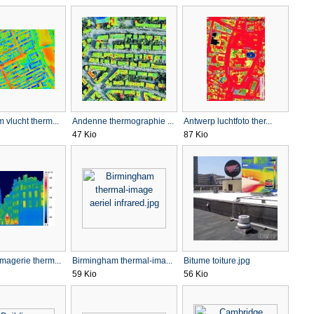
vlucht therm...
Andenne thermographie ...
Antwerp luchtfoto ther...
47 Kio
87 Kio
magerie therm...
Birmingham thermal-ima...
Bitume toiture.jpg
59 Kio
56 Kio