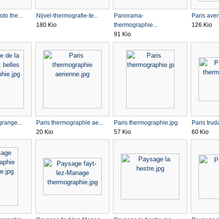
to the...
Nijvel-thermografie-te...
Panorama-
Paris aven
180 Kio
thermographie...
126 Kio
91 Kio
grange...
Paris thermographie ae...
Paris thermographie.jpg
Paris trud
20 Kio
57 Kio
60 Kio