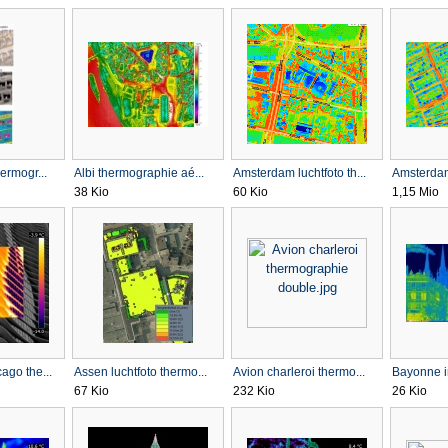
ermogr...
Albi thermographie aé...
Amsterdam luchtfoto th...
Amsterdam 
38 Kio
60 Kio
1,15 Mio
ago the...
Assen luchtfoto thermo...
Avion charleroi thermo...
Bayonne i
67 Kio
232 Kio
26 Kio