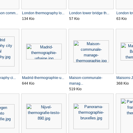
son comm...
London thermography lo...
London tower bridge th...
London tow
134 Kio
57 Kio
63 Kio
aphy ci...
Madrid-thermographie-u...
Maison-communale-
Maisons-Je
644 Kio
manag...
368 Kio
519 Kio