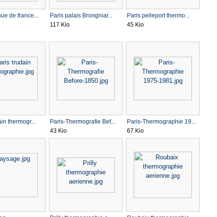
ue de france...
Paris palais Brongniar...
Paris pelleport thermo...
117 Kio
45 Kio
ain thermogr...
Paris-Thermografie Bef...
Paris-Thermographie 19...
43 Kio
67 Kio