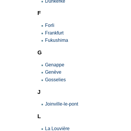
Dunkerke
F
Forli
Frankfurt
Fukushima
G
Genappe
Genève
Gosselies
J
Joinville-le-pont
L
La Louvière