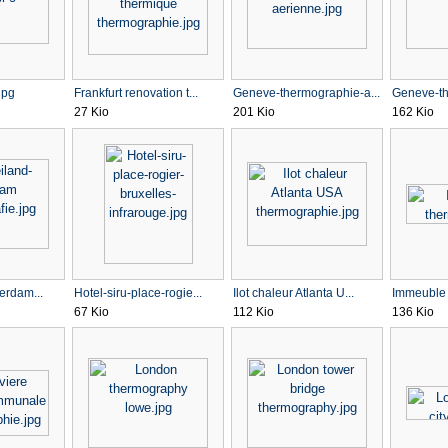
jpg
Frankfurt renovation t...
Geneve-thermographie-a...
Geneve-th
27 Kio
201 Kio
162 Kio
terdam...
Hotel-siru-place-rogie...
Ilot chaleur Atlanta U...
Immeuble 
67 Kio
112 Kio
136 Kio