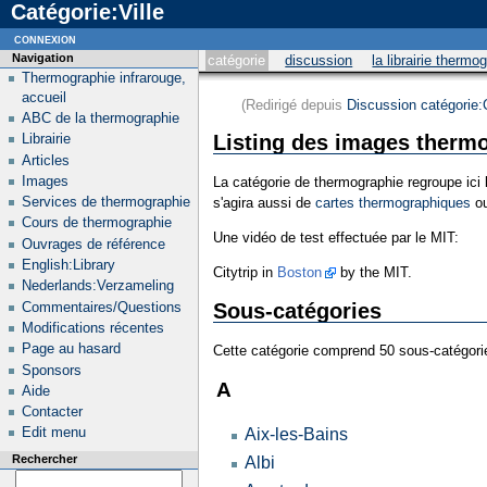
Catégorie:Ville
connexion
Navigation
catégorie
discussion
la librairie thermo
Thermographie infrarouge,
accueil
(Redirigé depuis
Discussion catégorie
ABC de la thermographie
Listing des images thermo
Librairie
Articles
Images
La catégorie de thermographie regroupe ici 
Services de thermographie
s'agira aussi de
cartes thermographiques
o
Cours de thermographie
Une vidéo de test effectuée par le MIT:
Ouvrages de référence
English:Library
Citytrip in
Boston
by the MIT.
Nederlands:Verzameling
Sous-catégories
Commentaires/Questions
Modifications récentes
Page au hasard
Cette catégorie comprend 50 sous-catégorie
Sponsors
A
Aide
Contacter
Edit menu
Aix-les-Bains
Rechercher
Albi