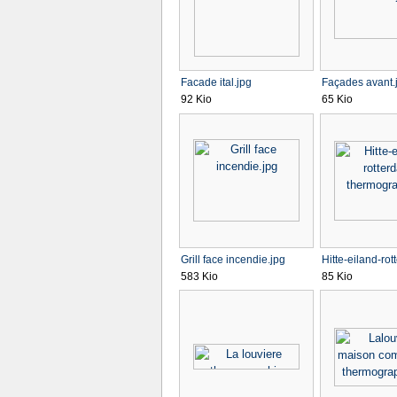
Facade ital.jpg
Façades avant.
92 Kio
65 Kio
Grill face incendie.jpg
Hitte-eiland-rot
583 Kio
85 Kio