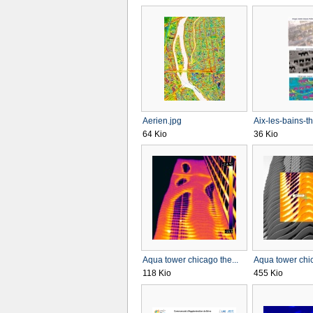
Aerien.jpg
Aix-les-bains-th
64 Kio
36 Kio
Aqua tower chicago the...
Aqua tower chic
118 Kio
455 Kio