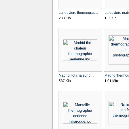
La louviere thermograp...
Lalouviere mai
283 Kio
135 Kio
Madrid ilot chaleur th...
Madrid thermogr
587 Kio
1,01 Mio