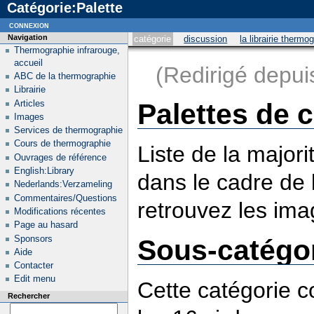
Catégorie:Palette
connexion
Navigation
catégorie
discussion
la librairie thermo
Thermographie infrarouge,
accueil
(Redirigé depu
ABC de la thermographie
Librairie
Articles
Palettes de 
Images
Services de thermographie
Cours de thermographie
Liste de la majori
Ouvrages de référence
English:Library
dans le cadre de
Nederlands:Verzameling
Commentaires/Questions
retrouvez les ima
Modifications récentes
Page au hasard
Sponsors
Sous-catégo
Aide
Contacter
Edit menu
Cette catégorie 
Rechercher