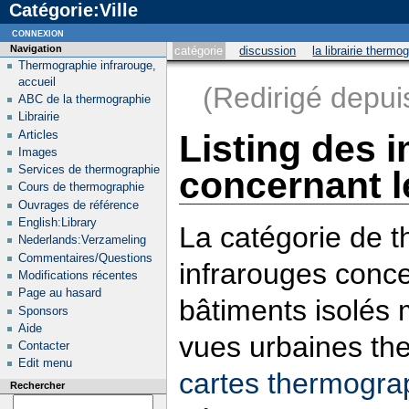
Catégorie:Ville
connexion
Navigation
catégorie
discussion
la librairie thermo
Thermographie infrarouge,
accueil
(Redirigé depu
ABC de la thermographie
Librairie
Articles
Listing des
Images
Services de thermographie
concernant le
Cours de thermographie
Ouvrages de référence
English:Library
La catégorie de t
Nederlands:Verzameling
Commentaires/Questions
infrarouges conce
Modifications récentes
Page au hasard
bâtiments isolés 
Sponsors
Aide
vues urbaines the
Contacter
Edit menu
cartes thermogra
Rechercher