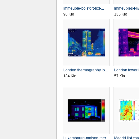
Immeuble-boisfort-bxl-...
Immeubles-Nive
98 Kio
135 Kio
London thermography lo...
London tower b
134 Kio
57 Kio
Luxembourg-maison-ther...
Madrid ilot chal