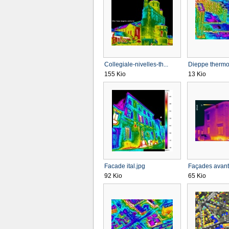
Collegiale-nivelles-th...
Dieppe thermog
155 Kio
13 Kio
Facade ital.jpg
Façades avant
92 Kio
65 Kio