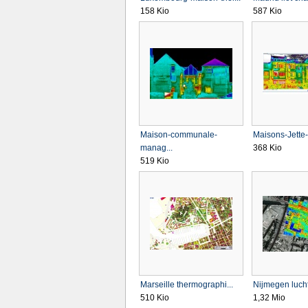
158 Kio
587 Kio
Maison-communale-
Maisons-Jette-
manag...
368 Kio
519 Kio
Marseille thermographi...
Nijmegen luchtf
510 Kio
1,32 Mio