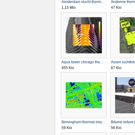
Amsterdam vlucht therm...
Andenne therm
1,15 Mio
47 Kio
Aqua tower chicago the...
Assen luchtfoto
455 Kio
67 Kio
Birmingham thermal-ima...
Bitume toiture.
59 Kio
56 Kio