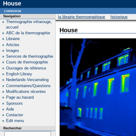
House
connexion
Navigation
la librairie thermographique
historique
Thermographie infrarouge,
accueil
House
ABC de la thermographie
Librairie
Articles
Images
Services de thermographie
Cours de thermographie
Ouvrages de référence
English:Library
Nederlands:Verzameling
Commentaires/Questions
Modifications récentes
Page au hasard
Sponsors
Aide
Contacter
Edit menu
Rechercher