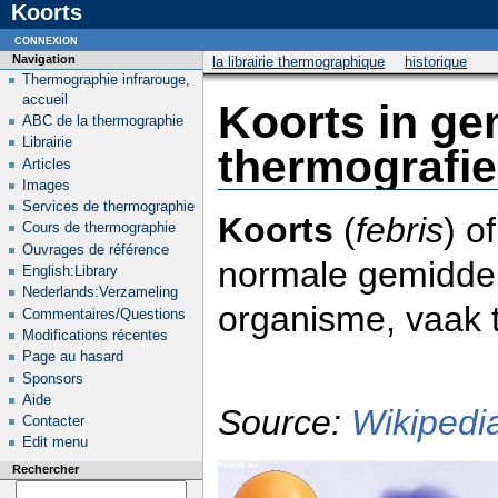
Koorts
connexion
Navigation
la librairie thermographique
historique
Thermographie infrarouge,
accueil
Koorts in g
ABC de la thermographie
Librairie
thermografie
Articles
Images
Services de thermographie
Koorts
(
febris
) o
Cours de thermographie
Ouvrages de référence
normale gemidde
English:Library
Nederlands:Verzameling
organisme, vaak 
Commentaires/Questions
Modifications récentes
Page au hasard
Sponsors
Aide
Source:
Wikipedi
Contacter
Edit menu
Rechercher