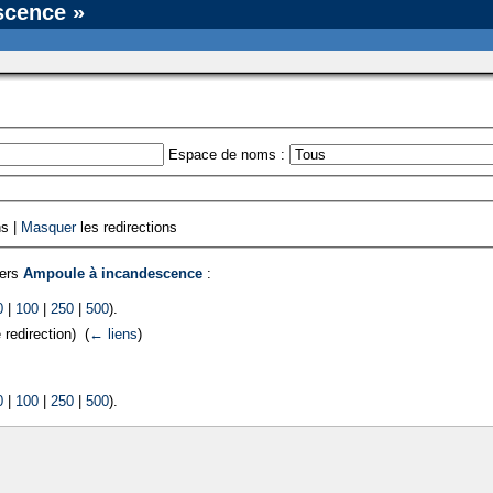
scence »
Espace de noms :
ns |
Masquer
les redirections
vers
Ampoule à incandescence
:
0
|
100
|
250
|
500
).
redirection) ‎
(
← liens
)
0
|
100
|
250
|
500
).