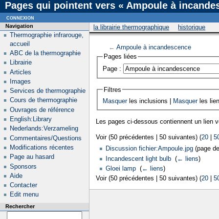
Pages qui pointent vers « Ampoule à incande
connexion
Navigation
la librairie thermographique
historique
Thermographie infrarouge,
accueil
←
Ampoule à incandescence
ABC de la thermographie
Pages liées
Librairie
Page :
Articles
Images
Filtres
Services de thermographie
Cours de thermographie
Masquer
les inclusions |
Masquer
les lie
Ouvrages de référence
English:Library
Les pages ci-dessous contiennent un lien 
Nederlands:Verzameling
Voir (50 précédentes | 50 suivantes) (
20
|
5
Commentaires/Questions
Modifications récentes
Discussion fichier:Ampoule.jpg
(page de 
Page au hasard
Incandescent light bulb
‎
(
← liens
)
Sponsors
Gloei lamp
‎
(
← liens
)
Aide
Voir (50 précédentes | 50 suivantes) (
20
|
5
Contacter
Edit menu
Rechercher