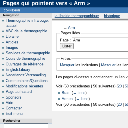
Pages qui pointent vers « Arm »
connexion
Navigation
la librairie thermographique
historique
Thermographie infrarouge,
accueil
←
Arm
ABC de la thermographie
Pages liées
Librairie
Page :
Articles
Images
Services de thermographie
Filtres
Cours de thermographie
Ouvrages de référence
Masquer
les inclusions |
Masquer
les lie
English:Library
Nederlands:Verzameling
Les pages ci-dessous contiennent un lien 
Commentaires/Questions
Modifications récentes
Voir (50 précédentes | 50 suivantes) (
20
|
5
Page au hasard
Bras
‎
(
← liens
)
Sponsors
Armen
‎
(
← liens
)
Aide
Voir (50 précédentes | 50 suivantes) (
20
|
5
Contacter
Edit menu
Rechercher