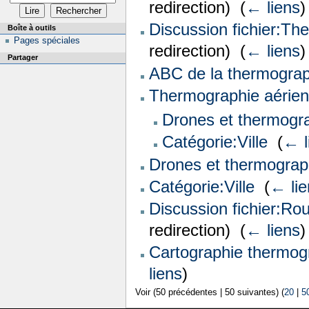
redirection) ‎
(
← liens
)
Discussion fichier:Th
Boîte à outils
Pages spéciales
redirection) ‎
(
← liens
)
Partager
ABC de la thermograp
Thermographie aérie
Drones et thermogr
Catégorie:Ville
‎
(
← l
Drones et thermograp
Catégorie:Ville
‎
(
← lie
Discussion fichier:Ro
redirection) ‎
(
← liens
)
Cartographie thermog
liens
)
Voir (50 précédentes | 50 suivantes) (
20
|
5