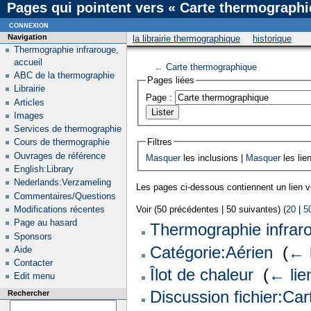
Pages qui pointent vers « Carte thermographi
connexion
Navigation
la librairie thermographique
historique
Thermographie infrarouge,
accueil
←
Carte thermographique
ABC de la thermographie
Pages liées
Librairie
Page :
Articles
Images
Services de thermographie
Filtres
Cours de thermographie
Ouvrages de référence
Masquer
les inclusions |
Masquer
les lie
English:Library
Nederlands:Verzameling
Les pages ci-dessous contiennent un lien 
Commentaires/Questions
Modifications récentes
Voir (50 précédentes | 50 suivantes) (
20
|
5
Page au hasard
Thermographie infrar
Sponsors
Catégorie:Aérien
‎
(
← 
Aide
Contacter
Îlot de chaleur
‎
(
← lie
Edit menu
Discussion fichier:Ca
Rechercher