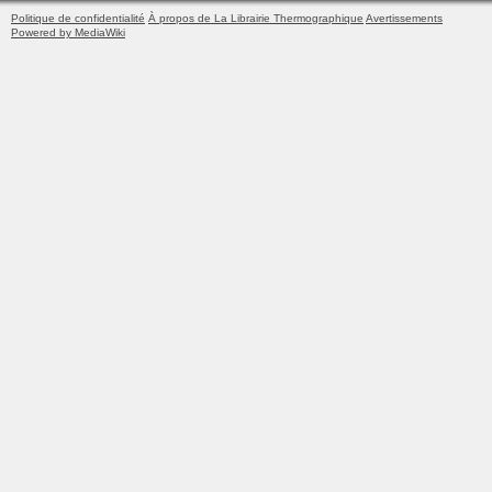
Politique de confidentialité
À propos de La Librairie Thermographique
Avertissements
Powered by MediaWiki