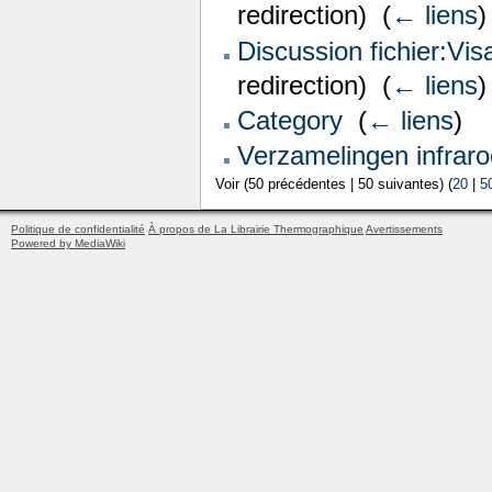
redirection) ‎
(
← liens
)
Discussion fichier:Vi
redirection) ‎
(
← liens
)
Category
‎
(
← liens
)
Verzamelingen infraro
Voir (50 précédentes | 50 suivantes) (
20
|
5
Politique de confidentialité
À propos de La Librairie Thermographique
Avertissements
Powered by MediaWiki