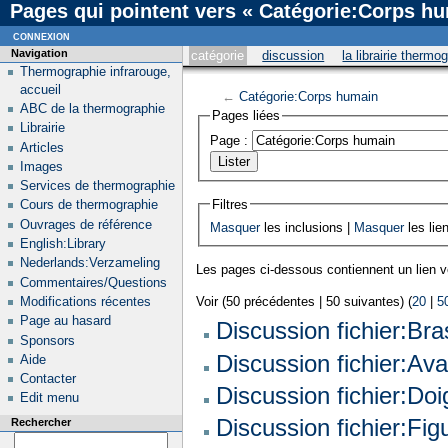
Pages qui pointent vers « Catégorie:Corps h
connexion
Navigation
catégorie
discussion
la librairie thermo
Thermographie infrarouge,
accueil
←
Catégorie:Corps humain
ABC de la thermographie
Pages liées
Librairie
Page :
Articles
Images
Services de thermographie
Filtres
Cours de thermographie
Ouvrages de référence
Masquer
les inclusions |
Masquer
les lie
English:Library
Nederlands:Verzameling
Les pages ci-dessous contiennent un lien 
Commentaires/Questions
Modifications récentes
Voir (50 précédentes | 50 suivantes) (
20
|
5
Page au hasard
Discussion fichier:Bra
Sponsors
Discussion fichier:Ava
Aide
Contacter
Discussion fichier:Doi
Edit menu
Discussion fichier:Fi
Rechercher