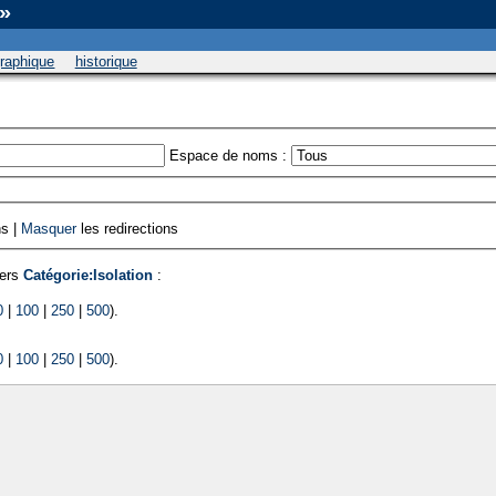
 »
graphique
historique
Espace de noms :
ns |
Masquer
les redirections
vers
Catégorie:Isolation
:
0
|
100
|
250
|
500
).
0
|
100
|
250
|
500
).