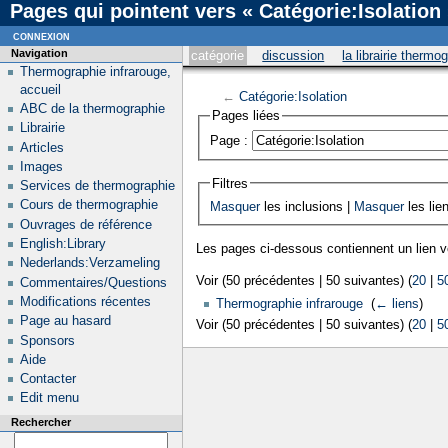
Pages qui pointent vers « Catégorie:Isolation
connexion
Navigation
catégorie
discussion
la librairie thermo
Thermographie infrarouge,
accueil
←
Catégorie:Isolation
ABC de la thermographie
Pages liées
Librairie
Page :
Articles
Images
Filtres
Services de thermographie
Cours de thermographie
Masquer
les inclusions |
Masquer
les lie
Ouvrages de référence
English:Library
Les pages ci-dessous contiennent un lien 
Nederlands:Verzameling
Voir (50 précédentes | 50 suivantes) (
20
|
5
Commentaires/Questions
Modifications récentes
Thermographie infrarouge
‎
(
← liens
)
Page au hasard
Voir (50 précédentes | 50 suivantes) (
20
|
5
Sponsors
Aide
Contacter
Edit menu
Rechercher