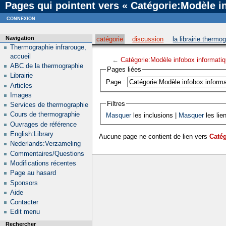
Pages qui pointent vers « Catégorie:Modèle i
Notice
: Undefined index: viewsource in
/home/u169543546/domains/thethermograpiclibrary.o
connexion
Navigation
catégorie
discussion
la librairie thermo
Thermographie infrarouge,
accueil
←
Catégorie:Modèle infobox informati
ABC de la thermographie
Pages liées
Librairie
Page :
Articles
Images
Filtres
Services de thermographie
Cours de thermographie
Masquer
les inclusions |
Masquer
les lie
Ouvrages de référence
English:Library
Aucune page ne contient de lien vers
Catég
Nederlands:Verzameling
Commentaires/Questions
Modifications récentes
Page au hasard
Sponsors
Aide
Contacter
Edit menu
Rechercher