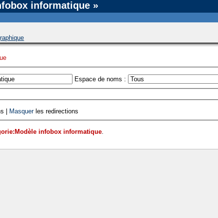
nfobox informatique »
rg/public_html/extensions/HideVariousTabsFromUnauthorizedUsers.php
on line
48
graphique
que
Espace de noms :
ns |
Masquer
les redirections
orie:Modèle infobox informatique
.