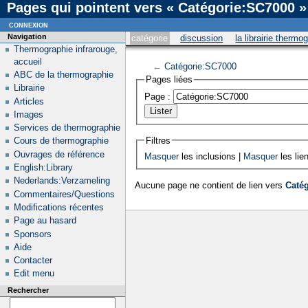
Pages qui pointent vers « Catégorie:SC7000 »
connexion
Navigation
catégorie
discussion
la librairie thermo
Thermographie infrarouge,
accueil
←
Catégorie:SC7000
ABC de la thermographie
Pages liées
Librairie
Page :
Articles
Images
Services de thermographie
Filtres
Cours de thermographie
Ouvrages de référence
Masquer
les inclusions |
Masquer
les lie
English:Library
Nederlands:Verzameling
Aucune page ne contient de lien vers
Caté
Commentaires/Questions
Modifications récentes
Page au hasard
Sponsors
Aide
Contacter
Edit menu
Rechercher