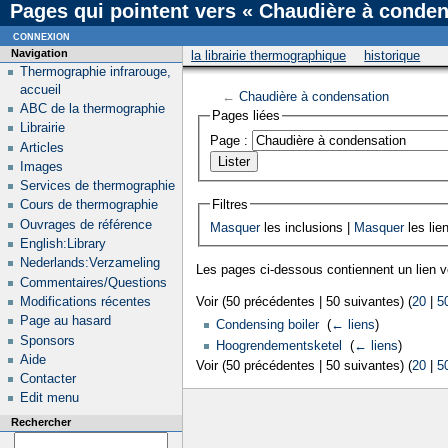
Pages qui pointent vers « Chaudière à conden
connexion
Navigation
la librairie thermographique
historique
Thermographie infrarouge,
accueil
←
Chaudière à condensation
ABC de la thermographie
Pages liées
Librairie
Page :
Articles
Images
Services de thermographie
Filtres
Cours de thermographie
Ouvrages de référence
Masquer
les inclusions |
Masquer
les lie
English:Library
Nederlands:Verzameling
Les pages ci-dessous contiennent un lien 
Commentaires/Questions
Modifications récentes
Voir (50 précédentes | 50 suivantes) (
20
|
5
Page au hasard
Condensing boiler
‎
(
← liens
)
Sponsors
Hoogrendementsketel
‎
(
← liens
)
Aide
Voir (50 précédentes | 50 suivantes) (
20
|
5
Contacter
Edit menu
Rechercher