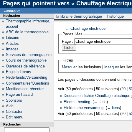
Pages qui pointent vers « Chauffage électriqu
connexion
Navigation
la librairie thermographique
historique
Thermographie infrarouge,
accueil
←
Chauffage électrique
ABC de la thermographie
Pages liées
Librairie
Page :
Articles
Images
Services de thermographie
Filtres
Cours de thermographie
Ouvrages de référence
Masquer
les inclusions |
Masquer
les lie
English:Library
Nederlands:Verzameling
Les pages ci-dessous contiennent un lien 
Commentaires/Questions
Modifications récentes
Voir (50 précédentes | 50 suivantes) (
20
|
5
Page au hasard
Discussion fichier:Chauffage electrique.
Sponsors
Electric heating
‎
(
← liens
)
Aide
Elektrische verwarming
‎
(
← liens
)
Contacter
Voir (50 précédentes | 50 suivantes) (
20
|
5
Edit menu
Rechercher