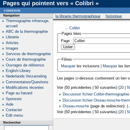
Pages qui pointent vers « Colibri »
connexion
Navigation
la librairie thermographique
historique
Thermographie infrarouge,
accueil
←
Colibri
ABC de la thermographie
Pages liées
Librairie
Page :
Articles
Images
Services de thermographie
Filtres
Cours de thermographie
Ouvrages de référence
Masquer
les inclusions |
Masquer
les lie
English:Library
Nederlands:Verzameling
Les pages ci-dessous contiennent un lien 
Commentaires/Questions
Modifications récentes
Voir (50 précédentes | 50 suivantes) (
20
|
5
Page au hasard
Discussion fichier:Colibri-thermographie
Sponsors
Discussion fichier:Oiseau-mouche-therm
Aide
Oiseau-mouche
(page de redirection) ‎
(
←
Contacter
Voir (50 précédentes | 50 suivantes) (
20
|
5
Edit menu
Rechercher