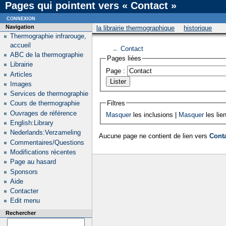
Pages qui pointent vers « Contact »
connexion
Navigation
la librairie thermographique
historique
Thermographie infrarouge,
accueil
←
Contact
ABC de la thermographie
Pages liées
Librairie
Page :
Articles
Images
Services de thermographie
Filtres
Cours de thermographie
Ouvrages de référence
Masquer
les inclusions |
Masquer
les lie
English:Library
Nederlands:Verzameling
Aucune page ne contient de lien vers
Cont
Commentaires/Questions
Modifications récentes
Page au hasard
Sponsors
Aide
Contacter
Edit menu
Rechercher