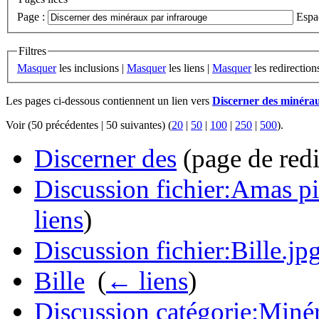
Page :
Espa
Filtres
Masquer
les inclusions |
Masquer
les liens |
Masquer
les redirection
Les pages ci-dessous contiennent un lien vers
Discerner des minéra
Voir (50 précédentes | 50 suivantes) (
20
|
50
|
100
|
250
|
500
).
Discerner des
(page de redi
Discussion fichier:Amas pi
liens
)
Discussion fichier:Bille.jp
Bille
‎
(
← liens
)
Discussion catégorie:Miné