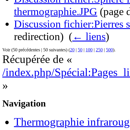
thermographie.JPG
(page d
Discussion fichier:Pierres 
redirection) ‎
(
← liens
)
Voir (50 précédentes | 50 suivantes) (
20
|
50
|
100
|
250
|
500
).
Récupérée de «
/index.php/Spécial:Pages_l
»
Navigation
Thermographie infrarouge