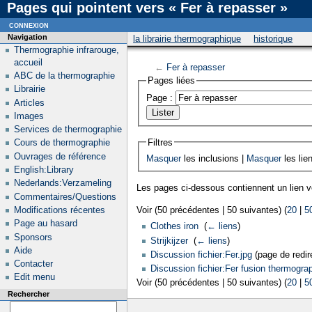
Pages qui pointent vers « Fer à repasser »
connexion
Navigation
la librairie thermographique
historique
Thermographie infrarouge,
accueil
←
Fer à repasser
ABC de la thermographie
Pages liées
Librairie
Page :
Articles
Images
Services de thermographie
Filtres
Cours de thermographie
Ouvrages de référence
Masquer
les inclusions |
Masquer
les lie
English:Library
Nederlands:Verzameling
Les pages ci-dessous contiennent un lien 
Commentaires/Questions
Modifications récentes
Voir (50 précédentes | 50 suivantes) (
20
|
5
Page au hasard
Clothes iron
‎
(
← liens
)
Sponsors
Strijkijzer
‎
(
← liens
)
Aide
Discussion fichier:Fer.jpg
(page de redire
Contacter
Discussion fichier:Fer fusion thermograp
Edit menu
Voir (50 précédentes | 50 suivantes) (
20
|
5
Rechercher