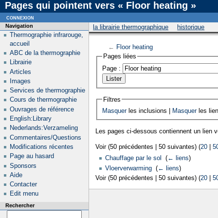
Pages qui pointent vers « Floor heating »
connexion
Navigation
la librairie thermographique
historique
Thermographie infrarouge,
accueil
←
Floor heating
ABC de la thermographie
Pages liées
Librairie
Page :
Articles
Images
Services de thermographie
Filtres
Cours de thermographie
Ouvrages de référence
Masquer
les inclusions |
Masquer
les lie
English:Library
Nederlands:Verzameling
Les pages ci-dessous contiennent un lien 
Commentaires/Questions
Modifications récentes
Voir (50 précédentes | 50 suivantes) (
20
|
5
Page au hasard
Chauffage par le sol
‎
(
← liens
)
Sponsors
Vloerverwarming
‎
(
← liens
)
Aide
Voir (50 précédentes | 50 suivantes) (
20
|
5
Contacter
Edit menu
Rechercher