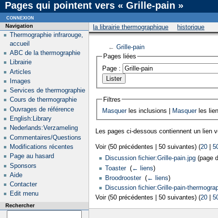
Pages qui pointent vers « Grille-pain »
connexion
Navigation
la librairie thermographique
historique
Thermographie infrarouge,
accueil
←
Grille-pain
ABC de la thermographie
Pages liées
Librairie
Page :
Articles
Images
Services de thermographie
Filtres
Cours de thermographie
Ouvrages de référence
Masquer
les inclusions |
Masquer
les lie
English:Library
Nederlands:Verzameling
Les pages ci-dessous contiennent un lien 
Commentaires/Questions
Modifications récentes
Voir (50 précédentes | 50 suivantes) (
20
|
5
Page au hasard
Discussion fichier:Grille-pain.jpg
(page de
Sponsors
Toaster
‎
(
← liens
)
Aide
Broodrooster
‎
(
← liens
)
Contacter
Discussion fichier:Grille-pain-thermograp
Edit menu
Voir (50 précédentes | 50 suivantes) (
20
|
5
Rechercher