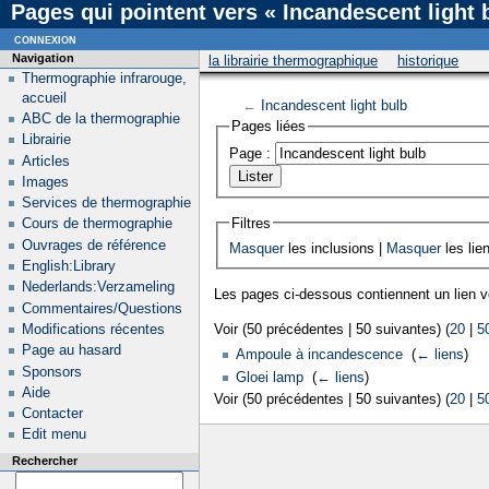
Pages qui pointent vers « Incandescent light 
connexion
Navigation
la librairie thermographique
historique
Thermographie infrarouge,
accueil
←
Incandescent light bulb
ABC de la thermographie
Pages liées
Librairie
Page :
Articles
Images
Services de thermographie
Filtres
Cours de thermographie
Ouvrages de référence
Masquer
les inclusions |
Masquer
les lie
English:Library
Nederlands:Verzameling
Les pages ci-dessous contiennent un lien 
Commentaires/Questions
Modifications récentes
Voir (50 précédentes | 50 suivantes) (
20
|
5
Page au hasard
Ampoule à incandescence
‎
(
← liens
)
Sponsors
Gloei lamp
‎
(
← liens
)
Aide
Voir (50 précédentes | 50 suivantes) (
20
|
5
Contacter
Edit menu
Rechercher