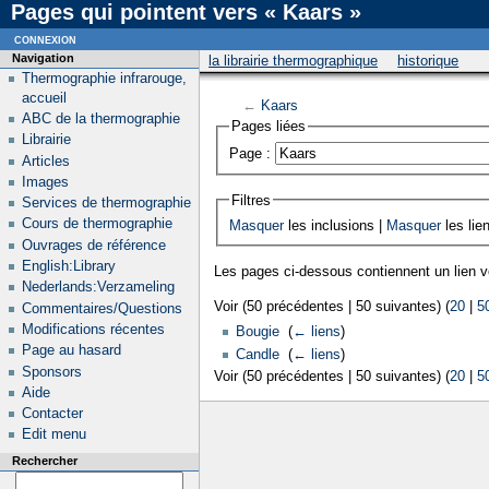
Pages qui pointent vers « Kaars »
connexion
Navigation
la librairie thermographique
historique
Thermographie infrarouge,
accueil
←
Kaars
ABC de la thermographie
Pages liées
Librairie
Page :
Articles
Images
Filtres
Services de thermographie
Cours de thermographie
Masquer
les inclusions |
Masquer
les lie
Ouvrages de référence
English:Library
Les pages ci-dessous contiennent un lien 
Nederlands:Verzameling
Voir (50 précédentes | 50 suivantes) (
20
|
5
Commentaires/Questions
Modifications récentes
Bougie
‎
(
← liens
)
Page au hasard
Candle
‎
(
← liens
)
Sponsors
Voir (50 précédentes | 50 suivantes) (
20
|
5
Aide
Contacter
Edit menu
Rechercher