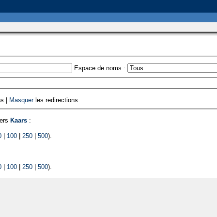
Espace de noms :
ns |
Masquer
les redirections
vers
Kaars
:
0
|
100
|
250
|
500
).
0
|
100
|
250
|
500
).