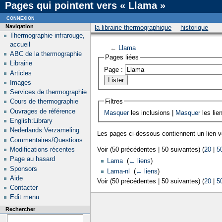
Pages qui pointent vers « Llama »
connexion
Navigation
la librairie thermographique
historique
Thermographie infrarouge,
accueil
←
Llama
ABC de la thermographie
Pages liées
Librairie
Page :
Articles
Images
Services de thermographie
Filtres
Cours de thermographie
Ouvrages de référence
Masquer
les inclusions |
Masquer
les lie
English:Library
Nederlands:Verzameling
Les pages ci-dessous contiennent un lien 
Commentaires/Questions
Modifications récentes
Voir (50 précédentes | 50 suivantes) (
20
|
5
Page au hasard
Lama
‎
(
← liens
)
Sponsors
Lama-nl
‎
(
← liens
)
Aide
Voir (50 précédentes | 50 suivantes) (
20
|
5
Contacter
Edit menu
Rechercher