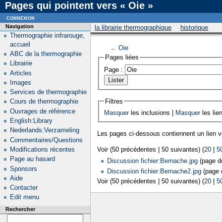
Pages qui pointent vers « Oie »
connexion
Navigation
la librairie thermographique
historique
Thermographie infrarouge,
accueil
←
Oie
ABC de la thermographie
Pages liées
Librairie
Page :
Articles
Images
Services de thermographie
Filtres
Cours de thermographie
Ouvrages de référence
Masquer
les inclusions |
Masquer
les lie
English:Library
Nederlands:Verzameling
Les pages ci-dessous contiennent un lien 
Commentaires/Questions
Modifications récentes
Voir (50 précédentes | 50 suivantes) (
20
|
5
Page au hasard
Discussion fichier:Bernache.jpg
(page de
Sponsors
Discussion fichier:Bernache2.jpg
(page d
Aide
Voir (50 précédentes | 50 suivantes) (
20
|
5
Contacter
Edit menu
Rechercher