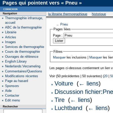
Pages qui pointent vers « Pneu »
connexion
Navigation
la librairie thermographique
historique
Thermographie infrarouge,
accueil
←
Pneu
ABC de la thermographie
Pages liées
Librairie
Page :
Articles
Images
Services de thermographie
Filtres
Cours de thermographie
Ouvrages de référence
Masquer
les inclusions |
Masquer
les lie
English:Library
Nederlands:Verzameling
Les pages ci-dessous contiennent un lien 
Commentaires/Questions
Modifications récentes
Voir (50 précédentes | 50 suivantes) (
20
|
5
Page au hasard
Voiture
‎
(
← liens
)
Sponsors
Discussion fichier:Pne
Aide
Contacter
Tire
‎
(
← liens
)
Edit menu
Luchtband
‎
(
← liens
)
Rechercher