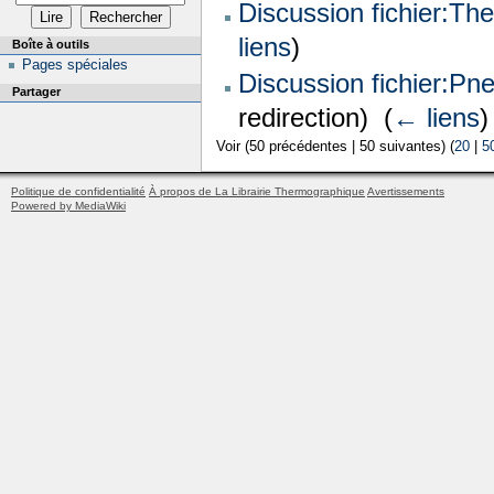
Discussion fichier:Th
liens
)
Boîte à outils
Pages spéciales
Discussion fichier:P
Partager
redirection) ‎
(
← liens
)
Voir (50 précédentes | 50 suivantes) (
20
|
5
Politique de confidentialité
À propos de La Librairie Thermographique
Avertissements
Powered by MediaWiki