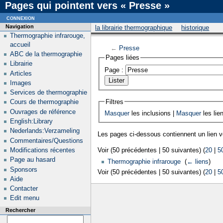
Pages qui pointent vers « Presse »
connexion
Navigation
la librairie thermographique
historique
Thermographie infrarouge,
accueil
←
Presse
ABC de la thermographie
Pages liées
Librairie
Page :
Articles
Images
Services de thermographie
Filtres
Cours de thermographie
Ouvrages de référence
Masquer
les inclusions |
Masquer
les lie
English:Library
Nederlands:Verzameling
Les pages ci-dessous contiennent un lien 
Commentaires/Questions
Modifications récentes
Voir (50 précédentes | 50 suivantes) (
20
|
5
Page au hasard
Thermographie infrarouge
‎
(
← liens
)
Sponsors
Voir (50 précédentes | 50 suivantes) (
20
|
5
Aide
Contacter
Edit menu
Rechercher