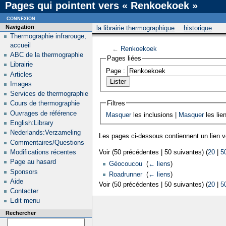
Pages qui pointent vers « Renkoekoek »
connexion
Navigation
la librairie thermographique
historique
Thermographie infrarouge,
accueil
←
Renkoekoek
ABC de la thermographie
Pages liées
Librairie
Page :
Articles
Images
Services de thermographie
Filtres
Cours de thermographie
Ouvrages de référence
Masquer
les inclusions |
Masquer
les lie
English:Library
Nederlands:Verzameling
Les pages ci-dessous contiennent un lien 
Commentaires/Questions
Modifications récentes
Voir (50 précédentes | 50 suivantes) (
20
|
5
Page au hasard
Géocoucou
‎
(
← liens
)
Sponsors
Roadrunner
‎
(
← liens
)
Aide
Voir (50 précédentes | 50 suivantes) (
20
|
5
Contacter
Edit menu
Rechercher