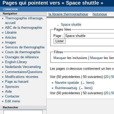
Pages qui pointent vers « Space shuttle »
connexion
Navigation
la librairie thermographique
historique
Thermographie infrarouge,
accueil
←
Space shuttle
ABC de la thermographie
Pages liées
Librairie
Page :
Articles
Images
Services de thermographie
Filtres
Cours de thermographie
Ouvrages de référence
Masquer
les inclusions |
Masquer
les lie
English:Library
Nederlands:Verzameling
Les pages ci-dessous contiennent un lien 
Commentaires/Questions
Modifications récentes
Voir (50 précédentes | 50 suivantes) (
20
|
5
Page au hasard
Navette spatiale
‎
(
← liens
)
Sponsors
Ruimtevaartuig
‎
(
← liens
)
Aide
Voir (50 précédentes | 50 suivantes) (
20
|
5
Contacter
Edit menu
Rechercher