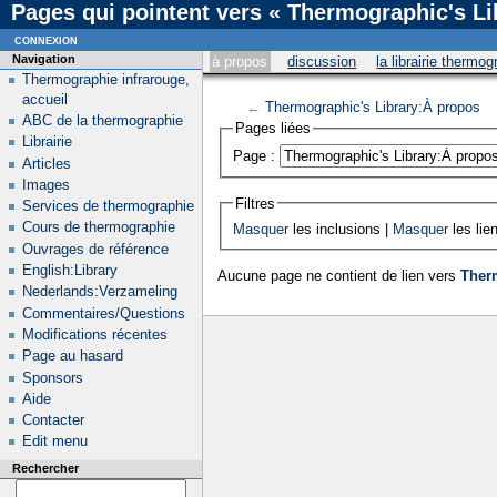
Pages qui pointent vers « Thermographic's Li
connexion
Navigation
à propos
discussion
la librairie thermo
Thermographie infrarouge,
accueil
←
Thermographic's Library:À propos
ABC de la thermographie
Pages liées
Librairie
Page :
Articles
Images
Filtres
Services de thermographie
Cours de thermographie
Masquer
les inclusions |
Masquer
les lie
Ouvrages de référence
English:Library
Aucune page ne contient de lien vers
Ther
Nederlands:Verzameling
Commentaires/Questions
Modifications récentes
Page au hasard
Sponsors
Aide
Contacter
Edit menu
Rechercher