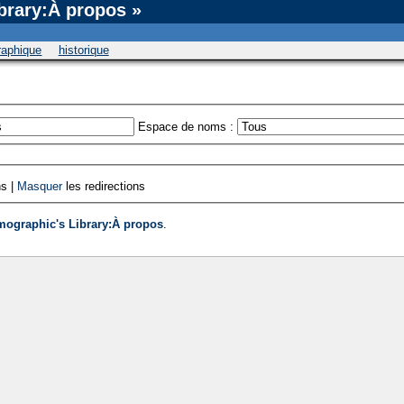
brary:À propos »
graphique
historique
Espace de noms :
ns |
Masquer
les redirections
mographic's Library:À propos
.