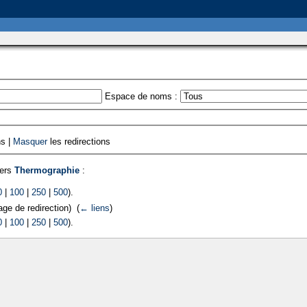
Espace de noms :
ns |
Masquer
les redirections
vers
Thermographie
:
0
|
100
|
250
|
500
).
ge de redirection) ‎
(
← liens
)
0
|
100
|
250
|
500
).