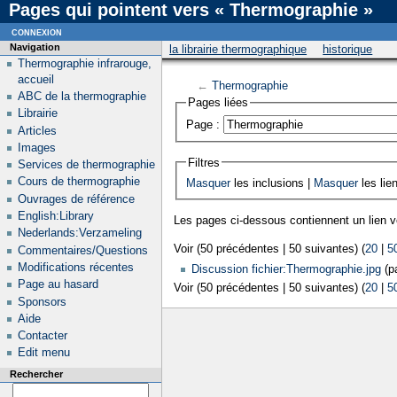
Pages qui pointent vers « Thermographie »
connexion
Navigation
la librairie thermographique
historique
Thermographie infrarouge,
accueil
←
Thermographie
ABC de la thermographie
Pages liées
Librairie
Page :
Articles
Images
Filtres
Services de thermographie
Cours de thermographie
Masquer
les inclusions |
Masquer
les lie
Ouvrages de référence
English:Library
Les pages ci-dessous contiennent un lien 
Nederlands:Verzameling
Voir (50 précédentes | 50 suivantes) (
20
|
5
Commentaires/Questions
Modifications récentes
Discussion fichier:Thermographie.jpg
(pa
Page au hasard
Voir (50 précédentes | 50 suivantes) (
20
|
5
Sponsors
Aide
Contacter
Edit menu
Rechercher