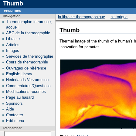
Thumb
connexion
Navigation
la librairie thermographique
historique
Thermographie infrarouge,
accueil
Thumb
ABC de la thermographie
Librairie
Thermal image of the thumb of a human's han
Articles
innovation for primates.
Images
Services de thermographie
Cours de thermographie
Ouvrages de référence
English:Library
Nederlands:Verzameling
Commentaires/Questions
Modifications récentes
Page au hasard
Sponsors
Aide
Contacter
Edit menu
Rechercher
Français:
pouce