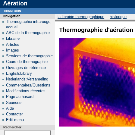
Aération
connexion
Navigation
la librairie thermographique
historique
Thermographie infrarouge,
accueil
Thermographie d'aération
ABC de la thermographie
Librairie
Articles
Images
Services de thermographie
Cours de thermographie
Ouvrages de référence
English:Library
Nederlands:Verzameling
Commentaires/Questions
Modifications récentes
Page au hasard
Sponsors
Aide
Contacter
Edit menu
Rechercher