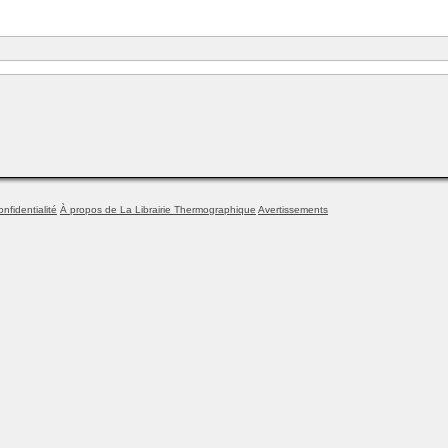
onfidentialité
À propos de La Librairie Thermographique
Avertissements