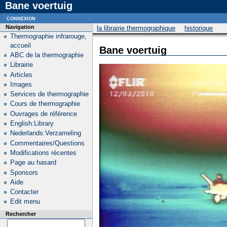
Bane voertuig
connexion
Navigation
la librairie thermographique
historique
Thermographie infrarouge,
accueil
Bane voertuig
ABC de la thermographie
Librairie
Articles
Images
Services de thermographie
Cours de thermographie
Ouvrages de référence
English:Library
Nederlands:Verzameling
Commentaires/Questions
Modifications récentes
Page au hasard
Sponsors
Aide
Contacter
Edit menu
Rechercher