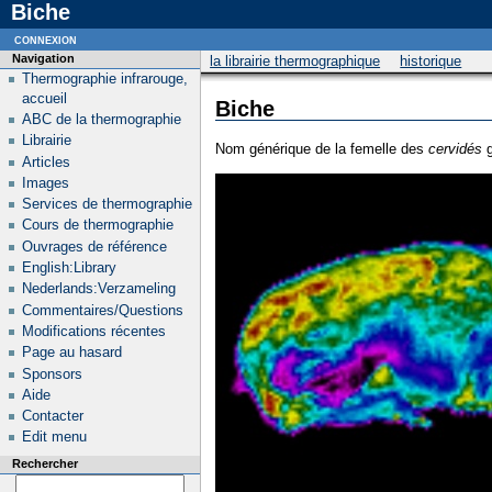
Biche
connexion
Navigation
la librairie thermographique
historique
Thermographie infrarouge,
accueil
Biche
ABC de la thermographie
Librairie
Nom générique de la femelle des
cervidés
g
Articles
Images
Services de thermographie
Cours de thermographie
Ouvrages de référence
English:Library
Nederlands:Verzameling
Commentaires/Questions
Modifications récentes
Page au hasard
Sponsors
Aide
Contacter
Edit menu
Rechercher