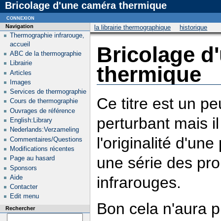
Bricolage d'une caméra thermique
connexion
Navigation
la librairie thermographique
historique
Thermographie infrarouge,
accueil
Bricolage d
ABC de la thermographie
Librairie
thermique
Articles
Images
Services de thermographie
Ce titre est un p
Cours de thermographie
Ouvrages de référence
perturbant mais il
English:Library
Nederlands:Verzameling
l'originalité d'u
Commentaires/Questions
Modifications récentes
une série des pr
Page au hasard
Sponsors
infrarouges.
Aide
Contacter
Edit menu
Bon cela n'aura 
Rechercher