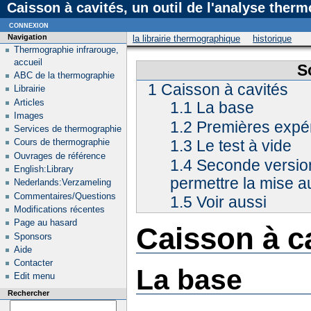
Caisson à cavités, un outil de l'analyse ther
connexion
Navigation
la librairie thermographique
historique
Thermographie infrarouge,
accueil
S
ABC de la thermographie
1
Caisson à cavités
Librairie
Articles
1.1
La base
Images
1.2
Premières expé
Services de thermographie
1.3
Le test à vide
Cours de thermographie
Ouvrages de référence
1.4
Seconde version
English:Library
permettre la mise a
Nederlands:Verzameling
Commentaires/Questions
1.5
Voir aussi
Modifications récentes
Page au hasard
Caisson à c
Sponsors
Aide
Contacter
La base
Edit menu
Rechercher