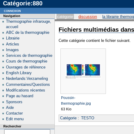
Catégorie:880
connexion
Navigation
catégorie
discussion
la librairie thermo
Thermographie infrarouge,
accueil
Fichiers multimédias dans 
ABC de la thermographie
Librairie
Cette catégorie contient le fichier suivant.
Articles
Images
Services de thermographie
Cours de thermographie
Ouvrages de référence
English:Library
Nederlands:Verzameling
Commentaires/Questions
Modifications récentes
Page au hasard
Poussin-
Sponsors
thermographie.jpg
Aide
63 Kio
Contacter
Catégorie
:
TESTO
Edit menu
Rechercher