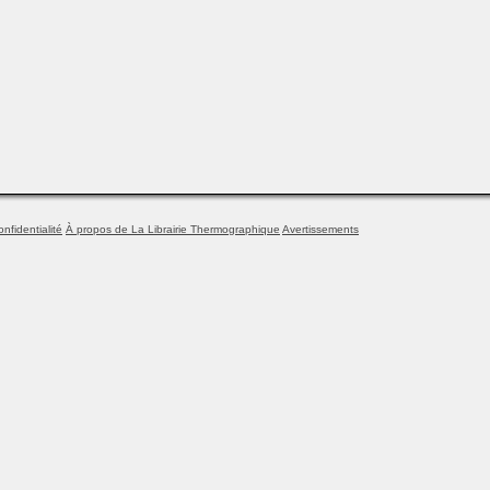
onfidentialité
À propos de La Librairie Thermographique
Avertissements