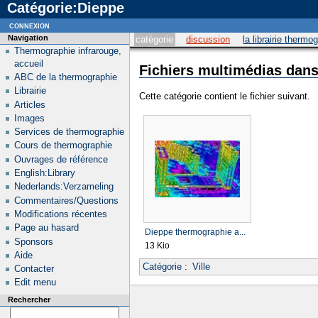
Catégorie:Dieppe
connexion
Navigation
catégorie
discussion
la librairie thermo
Thermographie infrarouge,
accueil
Fichiers multimédias dans
ABC de la thermographie
Librairie
Cette catégorie contient le fichier suivant.
Articles
Images
Services de thermographie
Cours de thermographie
Ouvrages de référence
English:Library
Nederlands:Verzameling
Commentaires/Questions
Modifications récentes
Page au hasard
Dieppe thermographie a...
Sponsors
13 Kio
Aide
Catégorie
:
Ville
Contacter
Edit menu
Rechercher