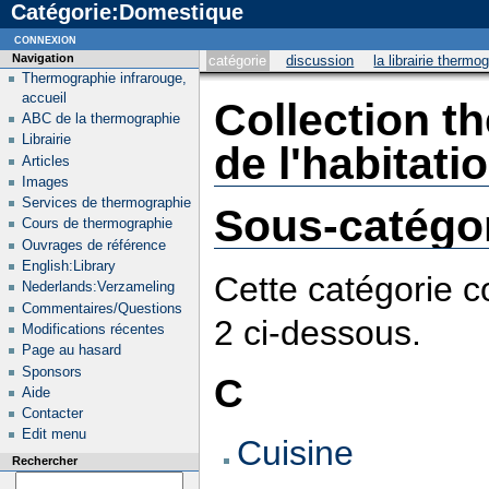
Catégorie:Domestique
connexion
Navigation
catégorie
discussion
la librairie thermo
Thermographie infrarouge,
accueil
Collection t
ABC de la thermographie
Librairie
de l'habitati
Articles
Images
Services de thermographie
Sous-catégo
Cours de thermographie
Ouvrages de référence
English:Library
Cette catégorie c
Nederlands:Verzameling
Commentaires/Questions
2 ci-dessous.
Modifications récentes
Page au hasard
Sponsors
C
Aide
Contacter
Edit menu
Cuisine
Rechercher