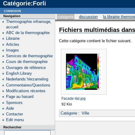
Catégorie:Forli
connexion
Navigation
catégorie
discussion
la librairie thermo
Thermographie infrarouge,
accueil
Fichiers multimédias dans 
ABC de la thermographie
Librairie
Cette catégorie contient le fichier suivant.
Articles
Images
Services de thermographie
Cours de thermographie
Ouvrages de référence
English:Library
Nederlands:Verzameling
Commentaires/Questions
Modifications récentes
Page au hasard
Facade ital.jpg
Sponsors
92 Kio
Aide
Catégorie
:
Ville
Contacter
Edit menu
Rechercher