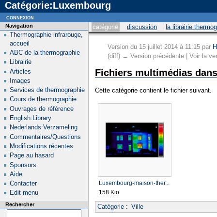
Catégorie:Luxembourg
connexion
Navigation
catégorie
discussion
la librairie thermo
Thermographie infrarouge,
accueil
Version du 15 juillet 2014 à 11:15 par
H
ABC de la thermographie
(diff) ← Version précédente | Voir la ver
Librairie
Fichiers multimédias dans
Articles
Images
Services de thermographie
Cette catégorie contient le fichier suivant.
Cours de thermographie
Ouvrages de référence
English:Library
Nederlands:Verzameling
Commentaires/Questions
Modifications récentes
Page au hasard
Sponsors
Aide
Contacter
Luxembourg-maison-ther...
158 Kio
Edit menu
Rechercher
Catégorie
:
Ville