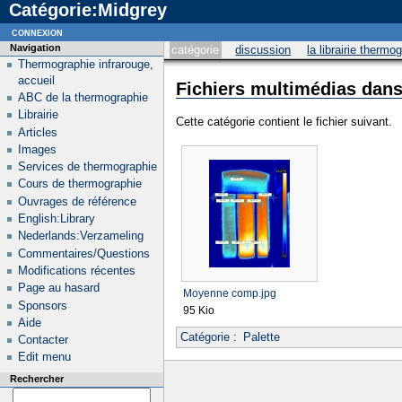
Catégorie:Midgrey
connexion
Navigation
catégorie
discussion
la librairie thermo
Thermographie infrarouge,
accueil
Fichiers multimédias dans
ABC de la thermographie
Librairie
Cette catégorie contient le fichier suivant.
Articles
Images
Services de thermographie
Cours de thermographie
Ouvrages de référence
English:Library
Nederlands:Verzameling
Commentaires/Questions
Modifications récentes
Page au hasard
Moyenne comp.jpg
Sponsors
95 Kio
Aide
Catégorie
:
Palette
Contacter
Edit menu
Rechercher