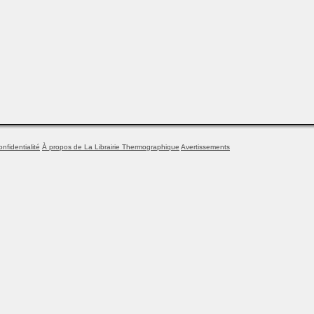
onfidentialité
À propos de La Librairie Thermographique
Avertissements