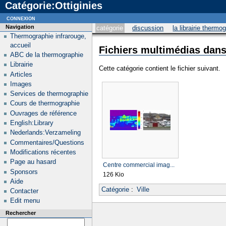
Catégorie:Ottiginies
connexion
Navigation
catégorie
discussion
la librairie thermo
Thermographie infrarouge,
accueil
Fichiers multimédias dans 
ABC de la thermographie
Librairie
Cette catégorie contient le fichier suivant.
Articles
Images
Services de thermographie
Cours de thermographie
Ouvrages de référence
English:Library
Nederlands:Verzameling
Commentaires/Questions
Modifications récentes
Page au hasard
Centre commercial imag...
Sponsors
126 Kio
Aide
Catégorie
:
Ville
Contacter
Edit menu
Rechercher