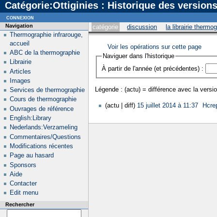
Catégorie:Ottiginies : Historique des version
connexion
Navigation
catégorie
discussion
la librairie thermo
Thermographie infrarouge,
accueil
Voir les opérations sur cette page
ABC de la thermographie
Naviguer dans l'historique
Librairie
À partir de l'année (et précédentes) :
Articles
Images
Légende : (actu) = différence avec la versio
Services de thermographie
Cours de thermographie
(actu | diff)
15 juillet 2014 à 11:37
‎
Hcre
Ouvrages de référence
English:Library
Nederlands:Verzameling
Commentaires/Questions
Modifications récentes
Page au hasard
Sponsors
Aide
Contacter
Edit menu
Rechercher