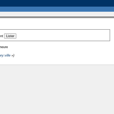
nt
ineure
ry:ville
»)