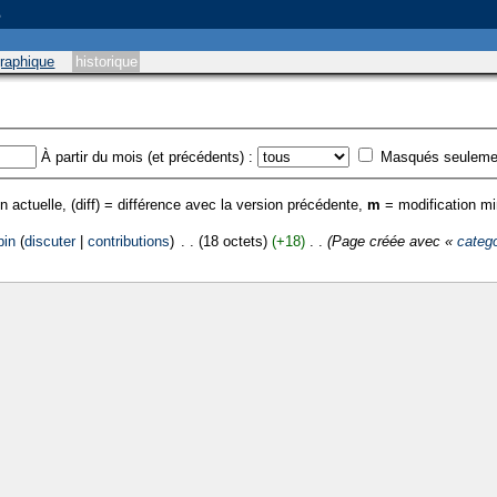
s
graphique
historique
À partir du mois (et précédents) :
Masqués seuleme
n actuelle, (diff) = différence avec la version précédente,
m
= modification m
pin
(
discuter
|
contributions
)
‎
. .
(18 octets)
(+18)
‎
. .
(Page créée avec «
catego