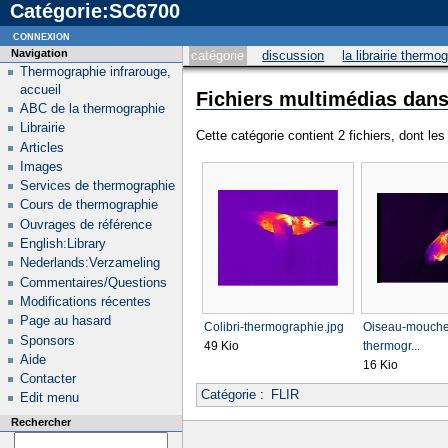
Catégorie:SC6700
connexion
Navigation
catégorie
discussion
la librairie thermo
Thermographie infrarouge,
accueil
Fichiers multimédias dans
ABC de la thermographie
Librairie
Cette catégorie contient 2 fichiers, dont le
Articles
Images
Services de thermographie
Cours de thermographie
Ouvrages de référence
English:Library
Nederlands:Verzameling
Commentaires/Questions
Modifications récentes
Page au hasard
Colibri-thermographie.jpg
Oiseau-mouche
Sponsors
49 Kio
thermogr...
Aide
16 Kio
Contacter
Catégorie
:
FLIR
Edit menu
Rechercher