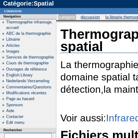
Catégorie:Spatial
connexion
Navigation
catégorie
discussion
la librairie thermo
Thermographie infrarouge,
accueil
Thermograp
ABC de la thermographie
Librairie
spatial
Articles
Images
Services de thermographie
La thermographie 
Cours de thermographie
Ouvrages de référence
domaine spatial ta
English:Library
Nederlands:Verzameling
détection,la maint
Commentaires/Questions
Modifications récentes
Page au hasard
Sponsors
Aide
Voir aussi:
Infrare
Contacter
Edit menu
Fichiers mul
Rechercher