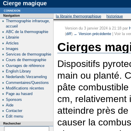
Cierge magique
connexion
Navigation
la librairie thermographique
historique
Thermographie infrarouge,
accueil
Version du 3 janvier 2024 à 21:18 par
H
ABC de la thermographie
(
diff
)
← Version précédente
| Voir la ve
Librairie
Cierges mag
Articles
Images
Services de thermographie
Cours de thermographie
Dispositifs pyrot
Ouvrages de référence
English:Library
main ou planté. C
Nederlands:Verzameling
Commentaires/Questions
pâte combustible
Modifications récentes
Page au hasard
cm, relativement 
Sponsors
Aide
atteindre près de
Contacter
Edit menu
causer la combus
Rechercher