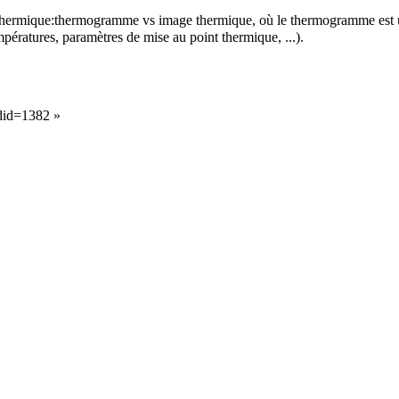
thermique:
thermogramme vs image thermique
, où le thermogramme est
pératures, paramètres de mise au point thermique, ...).
ldid=1382
»