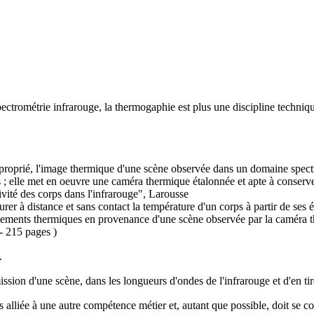
pectrométrie infrarouge
, la thermogaphie est plus une discipline techniq
proprié, l'image thermique d'une scène observée dans un domaine spectr
; elle met en oeuvre une caméra thermique étalonnée et apte à conserve
ité des corps dans l'infrarouge"
, Larousse
er à distance et sans contact la température d'un corps à partir de ses 
nements thermiques en provenance d'une scène observée par la caméra 
- 215 pages )
.
ssion d'une scène, dans les longueurs d'ondes de l'
infrarouge
et d'en ti
rs alliée à une autre compétence métier et, autant que possible, doit se